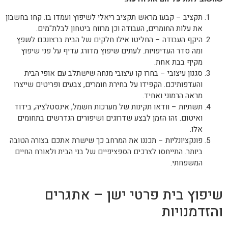
תקציב – קבעו מראש תקציב ריאלי לשיפוץ ועמדו בו. קחו בחשבון
את עלות החומרים, העבודה וכן מרווח ביטחון לבלת"מים.
היקף העבודה – החליטו אילו חלקים של הבית ברצונכם לשפץ
ומה סדר העדיפויות. לעתים שיפוץ מדורג עדיף על פני שיפוץ
מקיף בבת אחת.
סגנון עיצובי – בחרו קו עיצובי מנחה שישתלב עם אופי הבית
והעדפותיכם. הקפידו על בחירת חומרים, צבעים ופריטים שייצרו
מראה הרמוני ואחיד.
תשתיות – וודאו תקינות של מערכות חשמל, אינסטלציה, בידוד
ואיטום. זהו הזמן לבצע שדרוגים ושיפורים הנדרשים בתחומים
אלו.
פונקציונליות – תכננו את המרחב כך שישרת אתכם בצורה הטובה
ביותר. התייחסו לצרכים הספציפיים של בני הבית ולאורח החיים
המשפחתי.
שיפוץ בית פרטי ישן – אתגרים
והזדמנויות