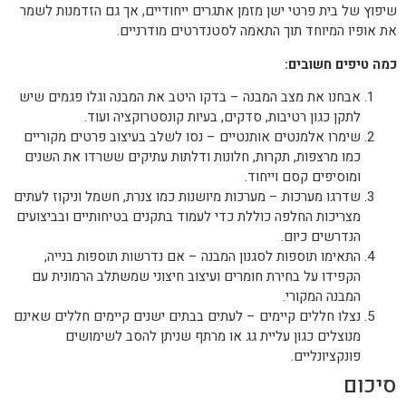
שיפוץ של בית פרטי ישן מזמן אתגרים ייחודיים, אך גם הזדמנות לשמר
את אופיו המיוחד תוך התאמה לסטנדרטים מודרניים.
כמה טיפים חשובים:
אבחנו את מצב המבנה – בדקו היטב את המבנה וגלו פגמים שיש
לתקן כגון רטיבות, סדקים, בעיות קונסטרוקציה ועוד.
שימרו אלמנטים אותנטיים – נסו לשלב בעיצוב פרטים מקוריים
כמו מרצפות, תקרות, חלונות ודלתות עתיקים ששרדו את השנים
ומוסיפים קסם וייחוד.
שדרגו מערכות – מערכות מיושנות כמו צנרת, חשמל וניקוז לעתים
מצריכות החלפה כוללת כדי לעמוד בתקנים בטיחותיים ובביצועים
הנדרשים כיום.
התאימו תוספות לסגנון המבנה – אם נדרשות תוספות בנייה,
הקפידו על בחירת חומרים ועיצוב חיצוני שמשתלב הרמונית עם
המבנה המקורי.
נצלו חללים קיימים – לעתים בבתים ישנים קיימים חללים שאינם
מנוצלים כגון עליית גג או מרתף שניתן להסב לשימושים
פונקציונליים.
סיכום