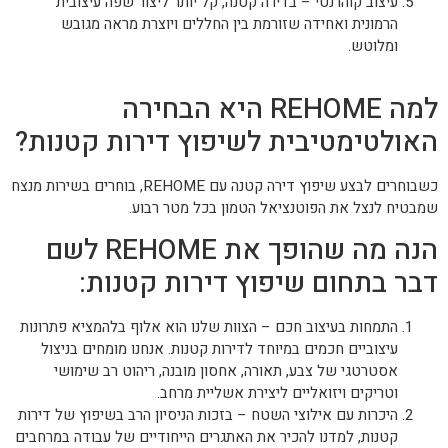
עיצוב קוהרנטי – בדירה קטנה, קל יותר ליצור שפה עיצובית
הרמונית ואחידה שזורמת בין החללים ויוצרת מראה מגובש
ומלוטש.
למה REHOME היא הבחירה
האולטימטיבית לשיפוץ דירות קטנות?
כשבוחרים לבצע שיפוץ דירה קטנה עם REHOME, בוחרים בשירות מנצח
שמבטיח לנצל את הפוטנציאל הטמון בכל מטר רבוע.
הנה מה שהופך את REHOME לשם
דבר בתחום שיפוץ דירות קטנות:
התמחות בעיצוב חכם – הצוות שלנו הוא אלוף בלהמציא פתרונות
עיצוביים חכמים במיוחד לדירות קטנות. אנחנו מומחים בניצול
אסטרטגי של צבע, תאורה, אחסון מובנה, ריהוט רב שימושי
וטריקים ויזואליים ליצירת אשליית מרחב.
היכרות עם אילוצי השטח – בזכות הניסיון הרב בשיפוץ של דירות
קטנות, למדנו להכיר את האתגרים הייחודיים של עבודה במרחבים