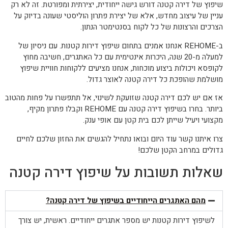
שיפוץ של דירה קטנה דורש גישה ייחודית, יצירתית ומפורטת. זה לא רק
עניין של עיצוב מחדש, אלא של יצירת פתרון הוליסטי שעונה בדיוק על
הצרכים והרצונות של כל לקוח בסנטימטר הנתון.
ב-REHOME אנחנו אמנים בתחום שיפוץ דירות קטנות. עם ניסיון של
למעלה מ-20 שנה, היכרות אינטימית עם כל האתגרים, חשיבה מחוץ
לקופסא ויכולות ביצוע מוכחות, אנחנו מציעים ללקוחות חוויית שיפוץ
מושלמת שהופכת כל דירה קטנה לאוצר גדול.
אז אם יש לכם דירה קטנה שזועקת לשינוי, אל תתפשרו על פחות מהטוב
ביותר. בחרו בשיפוץ דירה קטנה עם REHOME וקבלו פתרון מקיף,
מקצועי ויעיל שייתן לכם בית קטן עם אופי ענק.
צרו איתנו קשר עוד היום ובואו נתחיל להגשים את החזון שלכם לחיים
גדולים במרחב הקטן שלכם!
שאלות תשובות על שיפוץ דירה קטנה
מהם האתגרים הייחודיים בשיפוץ של דירה קטנה?
לשיפוץ דירות קטנות יש מספר אתגרים ייחודיים. ראשית, יש צורך