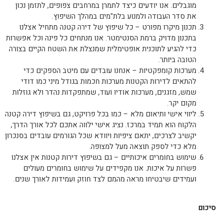
מוגבלים. אנו יודעים כיצד לתמרן במרחבים צפופים, לתזמן נכון
את סדר העבודה ולמנוע בלת"מים במהלך השיפוץ.
תכנון מיקרו מפורט – כל שיפוץ של דירה קטנה מתחיל אצלנו
בתכנון מדויק ברמת הסנטימטר. אנו מנתחים כל פינה וכל אפשרות
כדי להגיע לתוכנית אופטימלית שמנצלת את השטח הקיים בצורה
הטובה ביותר.
מערכות קומפקטיות – אנחנו עובדים עם מיטב הספקים כדי
להתאים לדירות הקטנות מערכות חכמות בגודל מיני כמו דודי
שמש, מזגנים, מערכות אודיו ועוד, שמתפקדות נהדר ולא גוזלות
מקום יקר.
ליווי אישי ותיאום מלא – כמו בכל פרויקט, גם בשיפוץ דירה קטנה
הלקוח הוא תמיד במרכז. נציג אישי ילווה אתכם לכל אורך הדרך,
יקשיב לצרכים, יתאם ציפיות ויוודא שכל הגורמים עובדים בסנכרון
מלא כדי לספק תוצאה מעל למצופה.
שימוש בחומרים איכותיים – גם בשיפוץ דירות קטנות אין אצלנו
פשרות על איכות. אנו מקפידים על שימוש בחומרים מעולים
ועמידים שיבטיחו מראה מהמם לצד חוזק ועמידות לאורך שנים.
סיכום