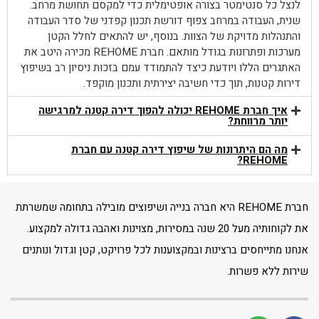
לנצל כל סנטימטר בצורה אופטימלית כדי למקסם תחושת מרחב.
שנית, העבודה במרחב צפוף דורשת תכנון קפדני של סדר העבודה
והתנהלות מדויקת של הצוות. בנוסף, יש להתאים לחלל הקטן
מערכות ופתרונות בגודל מותאם. חברת REHOME מכירה היטב את
האתגרים הללו ויודעת כיצד להתמודד עמם בזכות ניסיון רב בשיפוץ
דירות קטנות, תוך כדי חשיבה יצירתית ותכנון מוקפד.
איך חברת REHOME יכולה להפוך דירה קטנה למרגישה
יותר מרווחת?
מה הם היתרונות של שיפוץ דירה קטנה עם חברת
REHOME?
חברת REHOME היא חברה בנייה ושיפוצים מובילה בתחומה שמשרתת
את לקוחותיה מעל 20 שנה במסירות, מצוינות ואהבה גדולה למקצוע.
אנחנו מתייחסים ברצינות ובמקצוענות לכל פרויקט, קטן וגדול ונותנים
שירות ללא פשרות.